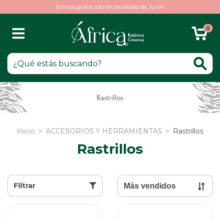
Envíos gratis solo en localidad de Junín
0
Inicio
>
ACCESORIOS Y HERRAMIENTAS
>
Rastrillos
Rastrillos
Filtrar