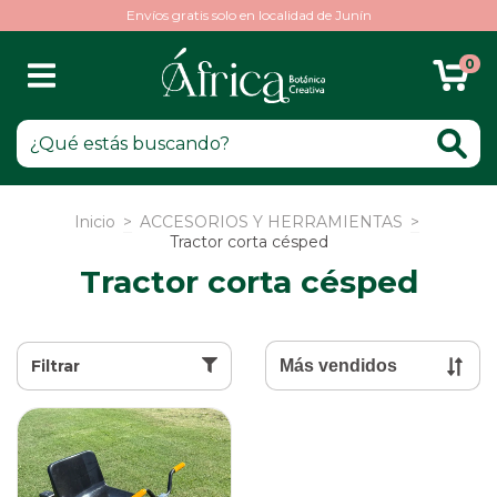
Envíos gratis solo en localidad de Junín
0
Inicio
>
ACCESORIOS Y HERRAMIENTAS
>
Tractor corta césped
Tractor corta césped
Filtrar