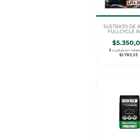
SUSTRATO DE 
FULLCYCLE 
AUTOMATICAS X 1
100% ORGAN
$5.350,
3
cuotas sin inter
$1.783,33