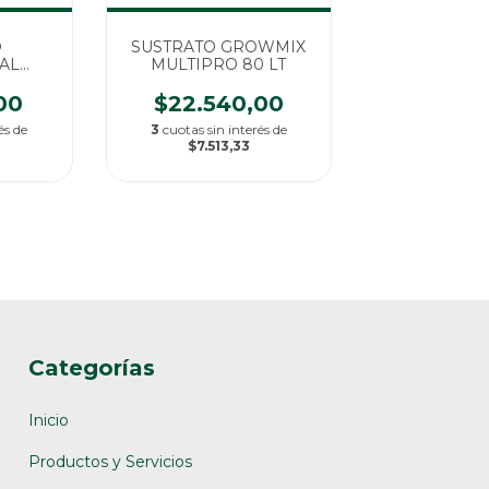
O
SUSTRATO GROWMIX
AL
MULTIPRO 80 LT
OOR X
00
$22.540,00
és de
3
cuotas sin interés de
$7.513,33
Categorías
Inicio
Productos y Servicios