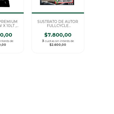
PREMIUM
SUSTRATO DE AUTOR
X 10LT ,
FULLCYCLE
GANICO
FOTOPERIODICAS X
20LT , 100% ORGANICO
00,00
$7.800,00
interés de
3
cuotas sin interés de
0,00
$2.600,00