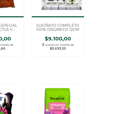
ESPECIAL
SUSTRATO COMPLETO
CTUS Y
100% ORGANICO 12DM
AS 5 DM
0,00
$9.100,00
interés de
3
cuotas sin interés de
0,00
$3.033,33