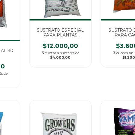
SUSTRATO ESPECIAL
SUSTRATO 
PARA PLANTAS
PARA CA
EXOTICAS 30 DM
SUCULENT
$12.000,00
$3.60
AL 30
3
cuotas sin interés de
3
cuotas sin 
$4.000,00
$1.20
00
és de