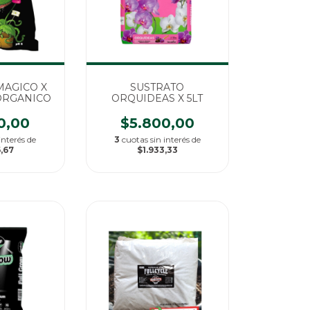
MAGICO X
SUSTRATO
 ORGANICO
ORQUIDEAS X 5LT
0,00
$5.800,00
interés de
3
cuotas sin interés de
,67
$1.933,33