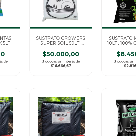
ANTAS
SUSTRATO GROWERS
SUSTRATO 
 5LT
SUPER SOIL 50LT ,
10LT , 100%
100% ORGANICO
00
$50.000,00
$8.45
és de
3
cuotas sin interés de
3
cuotas sin 
$16.666,67
$2.816