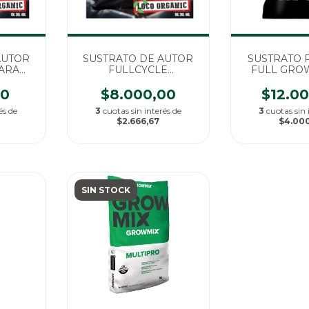
AUTOR
SUSTRATO DE AUTOR
SUSTRATO 
PARA
FULLCYCLE
FULL GROW 
0 LT ,
AUTOMATICAS X 20LT ,
100% OR
ICO
100% ORGANICO
00
$8.000,00
$12.0
és de
3
cuotas sin interés de
3
cuotas sin 
$2.666,67
$4.00
SIN STOCK